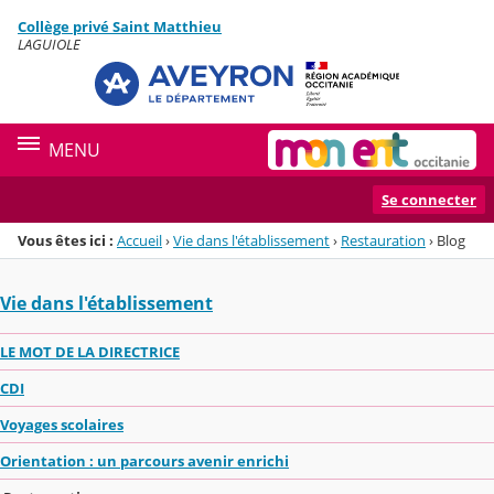
Panneau de gestion des cookies
Collège privé Saint Matthieu
Menu de la rubrique
Contenu
LAGUIOLE
MENU
Se connecter
Vous êtes ici :
Accueil
›
Vie dans l'établissement
›
Restauration
›
Blog
Vie dans l'établissement
LE MOT DE LA DIRECTRICE
CDI
Voyages scolaires
Orientation : un parcours avenir enrichi