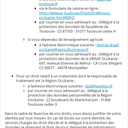
toulouse.fr
via le formulaire de saisine en ligne :
http://www.ac-toulouse.fr/pid33149/nous-
contacter.html#DPO
par courrier en vous adressant au : Délégué à la
protection des données de l’académie de
Toulouse - CS 87703 - 31077 Toulouse cedex 4
Si vous dépendez de l’enseignement agricole
à l’adresse électronique suivante :
dpd-ea.draaf-
occitanie@agriculture.gouv.fr
par courrier en vous adressant au : Délégué à la
protection des données de la DRAAF Occitanie -
697, Avenue Etienne de Méhul - CA Croix d’Argent
CS 90077 - 34078 Montpellier
Pour un droit relatif à un traitement dont le responsable de
traitement est la Région Occitanie :
à l’adresse électronique suivante :
dpd@laregion.fr
par courrier en vous adressant au : Délégué à la
protection des données personnelles de la Région
Occitanie - 22 boulevard du Maréchal Juin - 31406
Toulouse cedex 9
Dans le cadre de l’exercice de vos droits, vous devez justifier de votre
identité par tout moyen. En cas de doute sur votre identité, les
services chargés du droit d’accès et le délégué à la protection des
données se réservent le droit de vous demander les informations