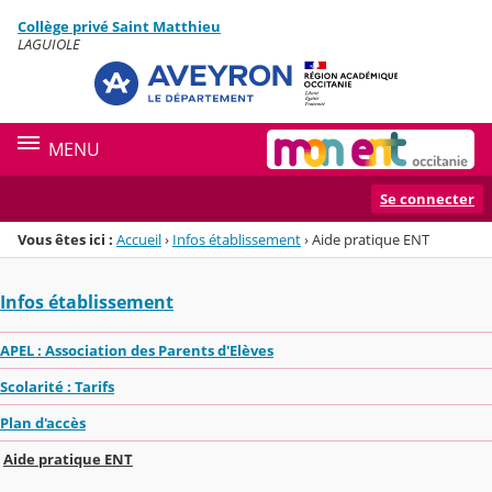
Panneau de gestion des cookies
Collège privé Saint Matthieu
Menu de la rubrique
Contenu
LAGUIOLE
MENU
Se connecter
Vous êtes ici :
Accueil
›
Infos établissement
›
Aide pratique ENT
Infos établissement
APEL : Association des Parents d'Elèves
Scolarité : Tarifs
Plan d'accès
Aide pratique ENT