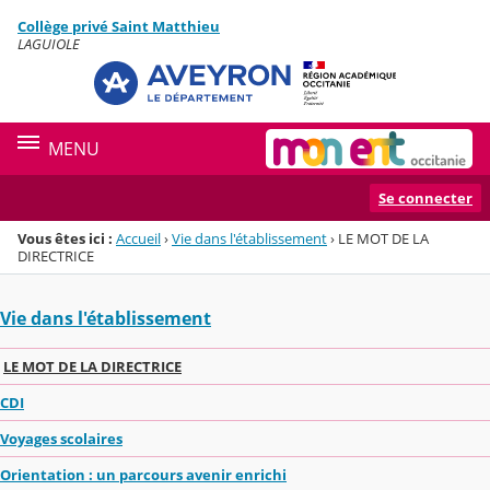
Panneau de gestion des cookies
Collège privé Saint Matthieu
Menu de la rubrique
Contenu
LAGUIOLE
MENU
Se connecter
Vous êtes ici :
Accueil
›
Vie dans l'établissement
›
LE MOT DE LA
DIRECTRICE
Vie dans l'établissement
LE MOT DE LA DIRECTRICE
CDI
Voyages scolaires
Orientation : un parcours avenir enrichi