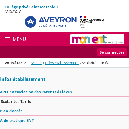
Panneau de gestion des cookies
Collège privé Saint Matthieu
Menu de la rubrique
Contenu
LAGUIOLE
MENU
Se connecter
Vous êtes ici :
Accueil
›
Infos établissement
›
Scolarité : Tarifs
Infos établissement
APEL : Association des Parents d'Elèves
Scolarité : Tarifs
Plan d'accès
Aide pratique ENT